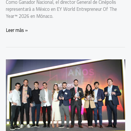
Como Ganador Nacional, el director General de Cinépolis
representará a México en EY World Entrepreneur Of The
Year™ 2026 en Mónaco.
EY
Leer más »
reconoce
a
Alejandro
Ramírez
y
finalistas
del
Entrepreneur
Of
the
Year
2025