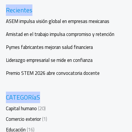
EY
Recientes
Entrepreneur
Of
ASEM impulsa visión global en empresas mexicanas
The
Year™
Amistad en el trabajo impulsa compromiso y retención
2025
México
Pymes fabricantes mejoran salud financiera
Liderazgo empresarial se mide en confianza
Premio STEM 2026 abre convocatoria docente
CATEGORíaS
Capital humano
(20)
Comercio exterior
(1)
Educación
(16)