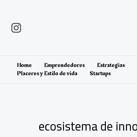
Ir
al
contenido
Home
Emprendedores
Estrategias
Placeres y Estilo de vida
Startups
ecosistema de inn