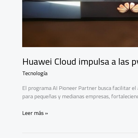
Huawei Cloud impulsa a las py
Tecnología
El programa AI Pioneer Partner busca facilitar el a
para pequeñas y medianas empresas, fortaleciendo
Huawei
Leer más »
Cloud
impulsa
a