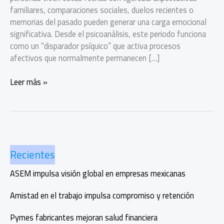
familiares, comparaciones sociales, duelos recientes o
memorias del pasado pueden generar una carga emocional
significativa. Desde el psicoanálisis, este periodo funciona
como un “disparador psíquico” que activa procesos
afectivos que normalmente permanecen […]
cómo
Leer más »
cuidar
tu
salud
emocional
durante
Recientes
las
fiestas
ASEM impulsa visión global en empresas mexicanas
Amistad en el trabajo impulsa compromiso y retención
Pymes fabricantes mejoran salud financiera