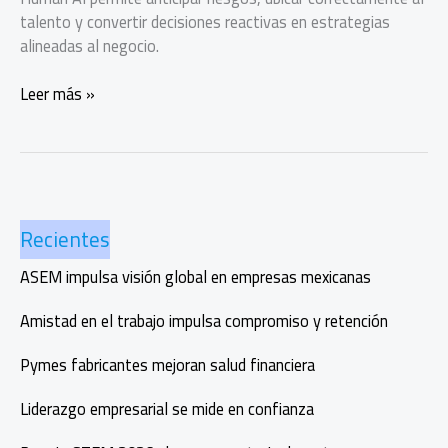
talento y convertir decisiones reactivas en estrategias
alineadas al negocio.
Cómo
Leer más »
Fleet
convierte
datos
humanos
en
Recientes
estrategia
ASEM impulsa visión global en empresas mexicanas
Amistad en el trabajo impulsa compromiso y retención
Pymes fabricantes mejoran salud financiera
Liderazgo empresarial se mide en confianza