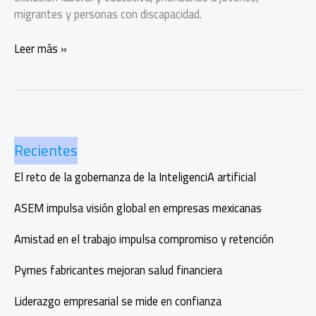
migrantes y personas con discapacidad.
Coinversión
Leer más »
por
el
Trabajo
Digno,
inclusión
Recientes
laboral
con
El reto de la gobernanza de la InteligenciA artificial
impacto
real
ASEM impulsa visión global en empresas mexicanas
Amistad en el trabajo impulsa compromiso y retención
Pymes fabricantes mejoran salud financiera
Liderazgo empresarial se mide en confianza