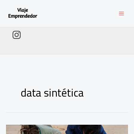
Ir
al
contenido
data sintética