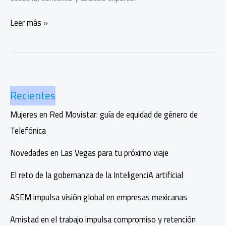
Psyma:
Leer más »
25
años
impulsando
datos
con
Recientes
alma
Mujeres en Red Movistar: guía de equidad de género de
Telefónica
Novedades en Las Vegas para tu próximo viaje
El reto de la gobernanza de la InteligenciA artificial
ASEM impulsa visión global en empresas mexicanas
Amistad en el trabajo impulsa compromiso y retención