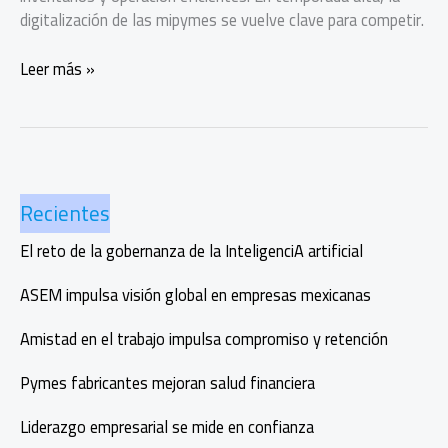
digitalización de las mipymes se vuelve clave para competir.
Digitalización
Leer más »
de
las
mipymes,
clave
para
Recientes
competir
en
El reto de la gobernanza de la InteligenciA artificial
temporada
alta
ASEM impulsa visión global en empresas mexicanas
Amistad en el trabajo impulsa compromiso y retención
Pymes fabricantes mejoran salud financiera
Liderazgo empresarial se mide en confianza