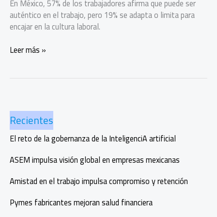
En México, 57% de los trabajadores afirma que puede ser
auténtico en el trabajo, pero 19% se adapta o limita para
encajar en la cultura laboral.
La
Leer más »
autenticidad
importa
en
el
trabajo:
Recientes
mexicanos
buscan
El reto de la gobernanza de la InteligenciA artificial
ser
ellos
ASEM impulsa visión global en empresas mexicanas
mismos
Amistad en el trabajo impulsa compromiso y retención
Pymes fabricantes mejoran salud financiera