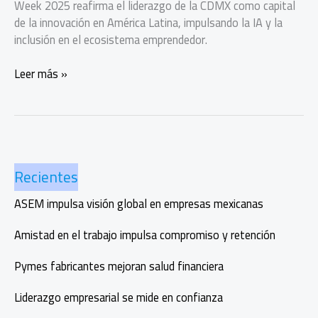
Week 2025 reafirma el liderazgo de la CDMX como capital
de la innovación en América Latina, impulsando la IA y la
inclusión en el ecosistema emprendedor.
México
Leer más »
Tech
Week
convierte
a
CDMX
Recientes
en
el
ASEM impulsa visión global en empresas mexicanas
epicentro
tecnológico
Amistad en el trabajo impulsa compromiso y retención
global
Pymes fabricantes mejoran salud financiera
Liderazgo empresarial se mide en confianza