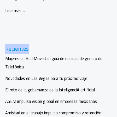
Colima
Leer más »
hace
historia
con
nuevo
arrecife
Recientes
artificial
en
Mujeres en Red Movistar: guía de equidad de género de
Manzanillo
Telefónica
Novedades en Las Vegas para tu próximo viaje
El reto de la gobernanza de la InteligenciA artificial
ASEM impulsa visión global en empresas mexicanas
Amistad en el trabajo impulsa compromiso y retención