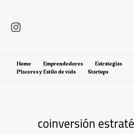
Ir
al
contenido
Home
Emprendedores
Estrategias
Placeres y Estilo de vida
Startups
coinversión estrat