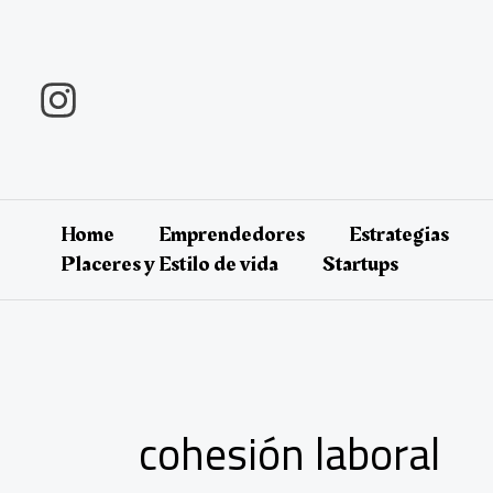
Ir
al
contenido
Home
Emprendedores
Estrategias
Placeres y Estilo de vida
Startups
cohesión laboral