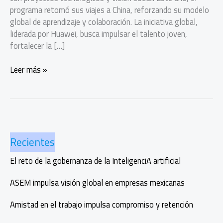
programa retomó sus viajes a China, reforzando su modelo
global de aprendizaje y colaboración. La iniciativa global,
liderada por Huawei, busca impulsar el talento joven,
fortalecer la […]
Seeds
Leer más »
for
the
Future
impulsa
talento
Recientes
con
impacto
El reto de la gobernanza de la InteligenciA artificial
social
ASEM impulsa visión global en empresas mexicanas
Amistad en el trabajo impulsa compromiso y retención