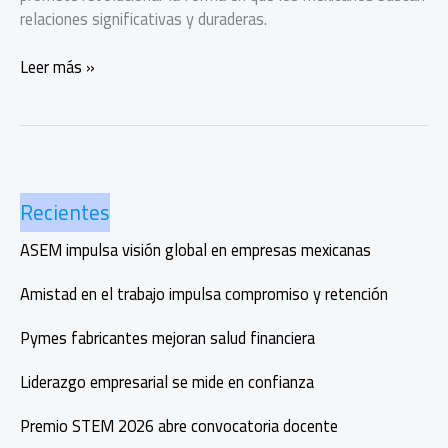
relaciones significativas y duraderas.
Conexiones
Leer más »
auténticas,
Hinge
desembarca
en
México
Recientes
ASEM impulsa visión global en empresas mexicanas
Amistad en el trabajo impulsa compromiso y retención
Pymes fabricantes mejoran salud financiera
Liderazgo empresarial se mide en confianza
Premio STEM 2026 abre convocatoria docente