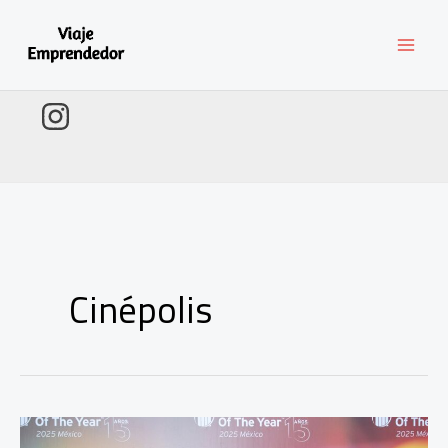
Ir
al
contenido
Cinépolis