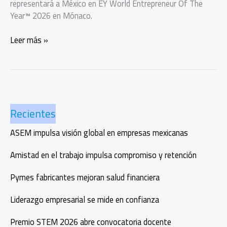
representará a México en EY World Entrepreneur Of The
Year™ 2026 en Mónaco.
EY
Leer más »
reconoce
a
Alejandro
Ramírez
y
Recientes
finalistas
del
ASEM impulsa visión global en empresas mexicanas
Entrepreneur
Of
Amistad en el trabajo impulsa compromiso y retención
the
Year
Pymes fabricantes mejoran salud financiera
2025
Liderazgo empresarial se mide en confianza
Premio STEM 2026 abre convocatoria docente