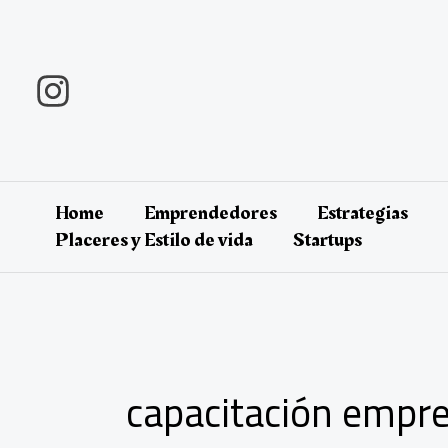
Ir
al
contenido
Home
Emprendedores
Estrategias
Placeres y Estilo de vida
Startups
capacitación empre