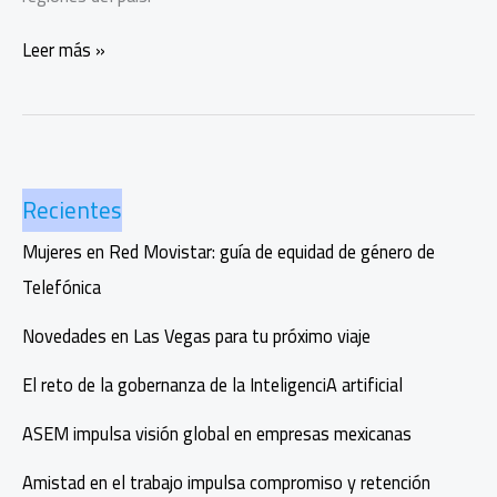
Boston’s
Leer más »
Pizza
celebra
10
años
en
Recientes
la
CDMX
Mujeres en Red Movistar: guía de equidad de género de
Telefónica
Novedades en Las Vegas para tu próximo viaje
El reto de la gobernanza de la InteligenciA artificial
ASEM impulsa visión global en empresas mexicanas
Amistad en el trabajo impulsa compromiso y retención