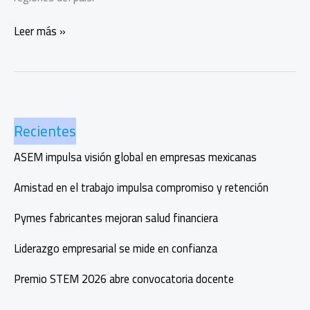
Boston’s
Leer más »
Pizza
celebra
10
años
en
Recientes
la
CDMX
ASEM impulsa visión global en empresas mexicanas
Amistad en el trabajo impulsa compromiso y retención
Pymes fabricantes mejoran salud financiera
Liderazgo empresarial se mide en confianza
Premio STEM 2026 abre convocatoria docente