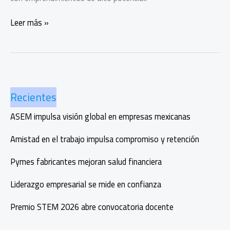
Innovación
Leer más »
alimentaria
en
el
primer
Bimbo
Recientes
Ventures
Day
ASEM impulsa visión global en empresas mexicanas
Amistad en el trabajo impulsa compromiso y retención
Pymes fabricantes mejoran salud financiera
Liderazgo empresarial se mide en confianza
Premio STEM 2026 abre convocatoria docente