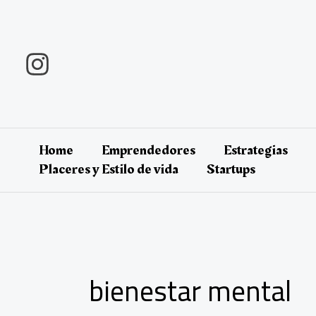
Ir
al
contenido
Home
Emprendedores
Estrategias
Placeres y Estilo de vida
Startups
bienestar mental