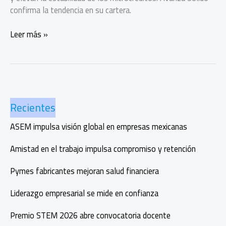
confirma la tendencia en su cartera.
Mujeres
Leer más »
pagan
mejor
sus
créditos
y
Recientes
transforman
sus
ASEM impulsa visión global en empresas mexicanas
comunidades
Amistad en el trabajo impulsa compromiso y retención
Pymes fabricantes mejoran salud financiera
Liderazgo empresarial se mide en confianza
Premio STEM 2026 abre convocatoria docente