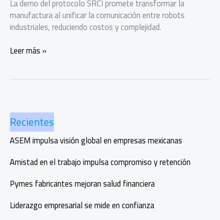
La demo del protocolo SRCI promete transformar la
manufactura al unificar la comunicación entre robots
industriales, reduciendo costos y complejidad.
Mexicanos
Leer más »
crean
la
primera
interfaz
común
Recientes
para
robots
ASEM impulsa visión global en empresas mexicanas
industriales
Amistad en el trabajo impulsa compromiso y retención
Pymes fabricantes mejoran salud financiera
Liderazgo empresarial se mide en confianza