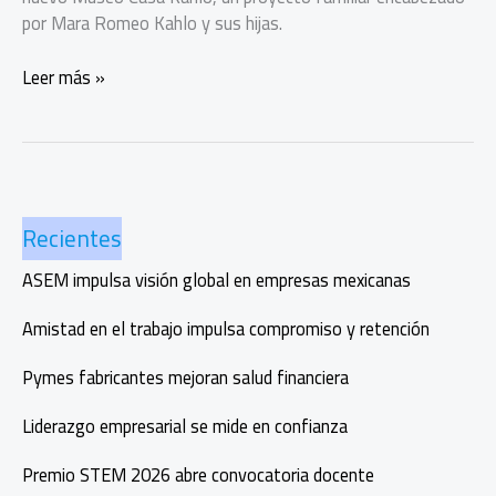
por Mara Romeo Kahlo y sus hijas.
El
Leer más »
Museo
Casa
Kahlo,
la
vida
Recientes
íntima
de
ASEM impulsa visión global en empresas mexicanas
Frida
abre
Amistad en el trabajo impulsa compromiso y retención
sus
puertas
Pymes fabricantes mejoran salud financiera
Liderazgo empresarial se mide en confianza
Premio STEM 2026 abre convocatoria docente