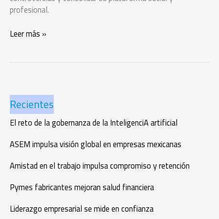
profesional.
Fátima
Leer más »
Bosch
conquista
la
corona
de
Recientes
Miss
Universo
El reto de la gobernanza de la InteligenciA artificial
2025
ASEM impulsa visión global en empresas mexicanas
Amistad en el trabajo impulsa compromiso y retención
Pymes fabricantes mejoran salud financiera
Liderazgo empresarial se mide en confianza