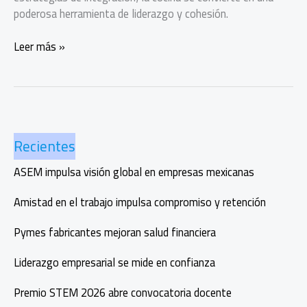
poderosa herramienta de liderazgo y cohesión.
Cocinar
Leer más »
para
liderar:
el
nuevo
team
Recientes
building
empresarial
ASEM impulsa visión global en empresas mexicanas
Amistad en el trabajo impulsa compromiso y retención
Pymes fabricantes mejoran salud financiera
Liderazgo empresarial se mide en confianza
Premio STEM 2026 abre convocatoria docente