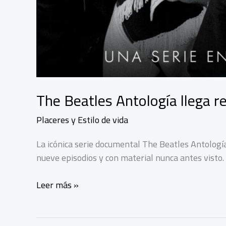
The Beatles Antología llega r
Placeres y Estilo de vida
La icónica serie documental The Beatles Antolog
nueve episodios y con material nunca antes visto
The
Leer más »
Beatles
Antología
llega