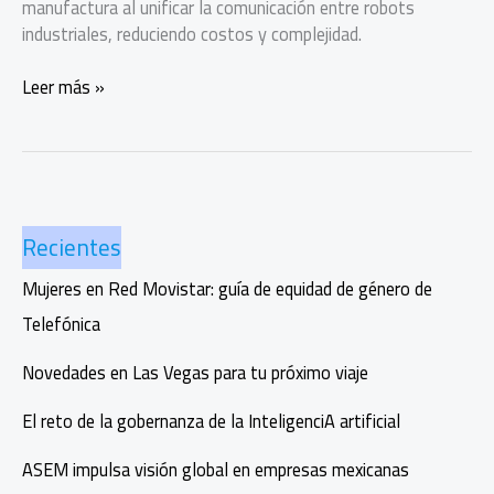
manufactura al unificar la comunicación entre robots
industriales, reduciendo costos y complejidad.
Mexicanos
Leer más »
crean
la
primera
interfaz
común
Recientes
para
robots
Mujeres en Red Movistar: guía de equidad de género de
industriales
Telefónica
Novedades en Las Vegas para tu próximo viaje
El reto de la gobernanza de la InteligenciA artificial
ASEM impulsa visión global en empresas mexicanas