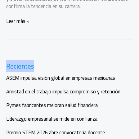
confirma la tendencia en su cartera.
Mujeres
Leer más »
pagan
mejor
sus
créditos
y
Recientes
transforman
sus
ASEM impulsa visión global en empresas mexicanas
comunidades
Amistad en el trabajo impulsa compromiso y retención
Pymes fabricantes mejoran salud financiera
Liderazgo empresarial se mide en confianza
Premio STEM 2026 abre convocatoria docente