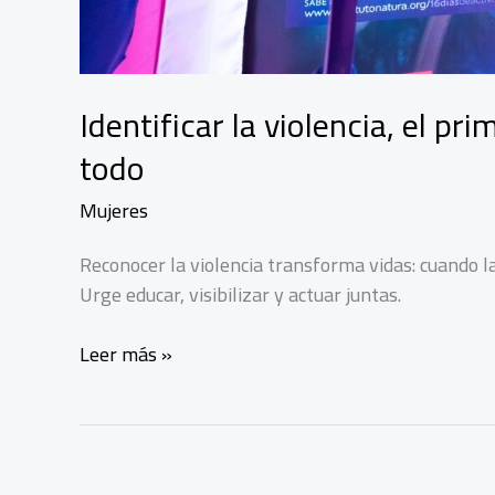
Identificar la violencia, el p
todo
Mujeres
Reconocer la violencia transforma vidas: cuando las
Urge educar, visibilizar y actuar juntas.
Identificar
Leer más »
la
violencia,
el
primer