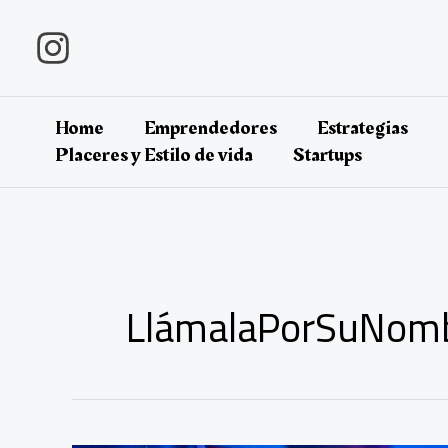
Ir
al
contenido
Home
Emprendedores
Estrategias
Placeres y Estilo de vida
Startups
LlámalaPorSuNom