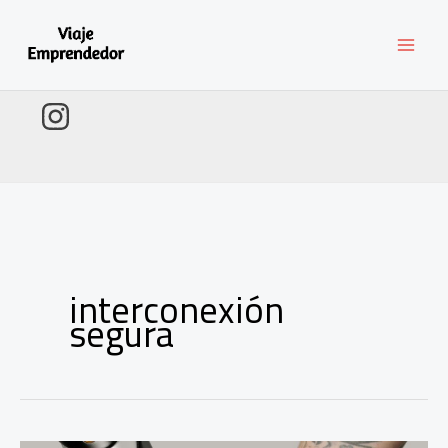
Ir
al
contenido
interconexión
segura