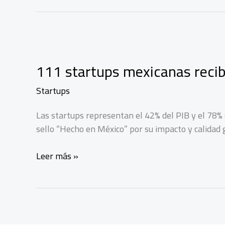
México
impulsa
calidad
con
entidad
111 startups mexicanas recib
mexicana
de
Startups
acreditación
y
Las startups representan el 42% del PIB y el 78% 
MUSICA
sello “Hecho en México” por su impacto y calidad 
111
Leer más »
startups
mexicanas
reciben
el
sello