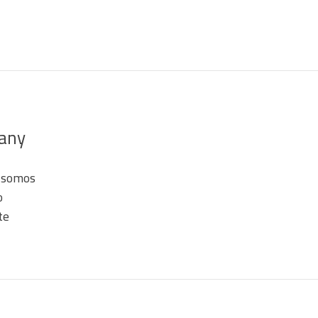
any
 somos
o
te