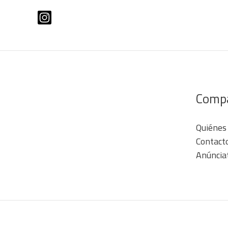
Hecho
en
México
Comp
Quiénes
Contact
Anúncia