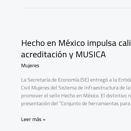
fortalece
el
consumo
nacional
con
Hecho en México impulsa cal
Orgullo
acreditación y MUSICA
Local
Mujeres
La Secretaría de Economía (SE) entregó a la Entid
Civil Mujeres del Sistema de Infraestructura de la
promover el sello Hecho en México. El distintivo 
presentación del “Conjunto de herramientas para 
Hecho
Leer más »
en