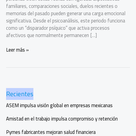
familiares, comparaciones sociales, duelos recientes o
memorias del pasado pueden generar una carga emocional
significativa. Desde el psicoanálisis, este periodo funciona
como un “disparador psíquico” que activa procesos
afectivos que normalmente permanecen […]
cómo
Leer más »
cuidar
tu
salud
emocional
durante
Recientes
las
fiestas
ASEM impulsa visión global en empresas mexicanas
Amistad en el trabajo impulsa compromiso y retención
Pymes fabricantes mejoran salud financiera