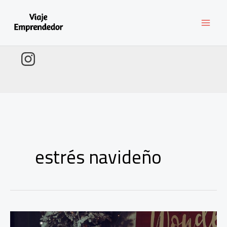
Ir
al
contenido
estrés navideño