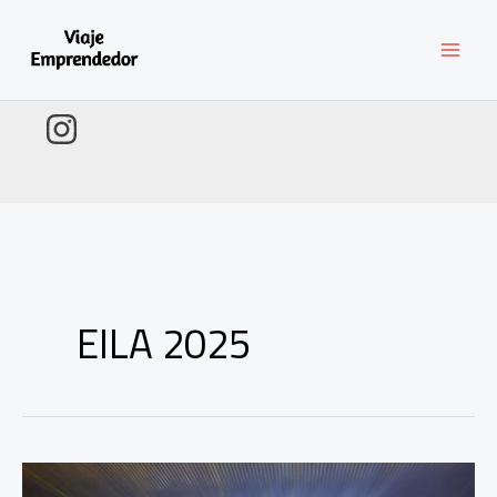
Ir
al
contenido
EILA 2025