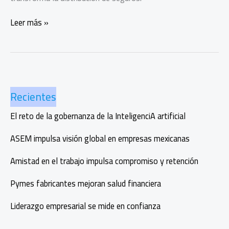
Klimber
Leer más »
recibe
el
premio
Insurtech
del
Recientes
Año
en
El reto de la gobernanza de la InteligenciA artificial
EILA
2025
ASEM impulsa visión global en empresas mexicanas
Amistad en el trabajo impulsa compromiso y retención
Pymes fabricantes mejoran salud financiera
Liderazgo empresarial se mide en confianza