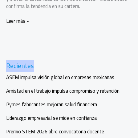
confirma la tendencia en su cartera.
Mujeres
Leer más »
pagan
mejor
sus
créditos
y
Recientes
transforman
sus
ASEM impulsa visión global en empresas mexicanas
comunidades
Amistad en el trabajo impulsa compromiso y retención
Pymes fabricantes mejoran salud financiera
Liderazgo empresarial se mide en confianza
Premio STEM 2026 abre convocatoria docente