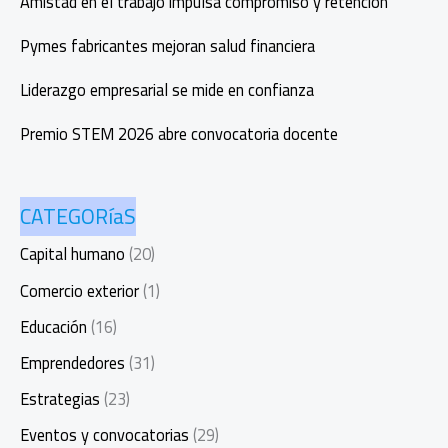
Amistad en el trabajo impulsa compromiso y retención
la
belleza
Pymes fabricantes mejoran salud financiera
Liderazgo empresarial se mide en confianza
Premio STEM 2026 abre convocatoria docente
CATEGORíaS
Capital humano
(20)
Comercio exterior
(1)
Educación
(16)
Emprendedores
(31)
Estrategias
(23)
Eventos y convocatorias
(29)