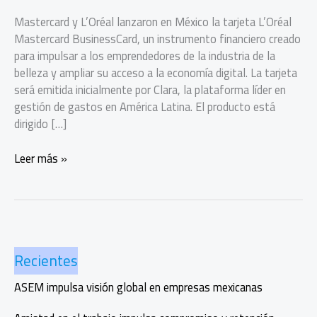
Mastercard y L’Oréal lanzaron en México la tarjeta L’Oréal
Mastercard BusinessCard, un instrumento financiero creado
para impulsar a los emprendedores de la industria de la
belleza y ampliar su acceso a la economía digital. La tarjeta
será emitida inicialmente por Clara, la plataforma líder en
gestión de gastos en América Latina. El producto está
dirigido […]
Mastercard
Leer más »
y
L’Oréal
impulsan
a
emprendedores
Recientes
de
la
ASEM impulsa visión global en empresas mexicanas
industria
de