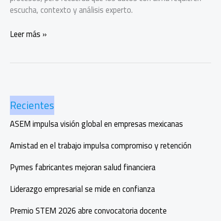
escucha, contexto y análisis experto.
Psyma:
Leer más »
25
años
impulsando
datos
con
Recientes
alma
ASEM impulsa visión global en empresas mexicanas
Amistad en el trabajo impulsa compromiso y retención
Pymes fabricantes mejoran salud financiera
Liderazgo empresarial se mide en confianza
Premio STEM 2026 abre convocatoria docente