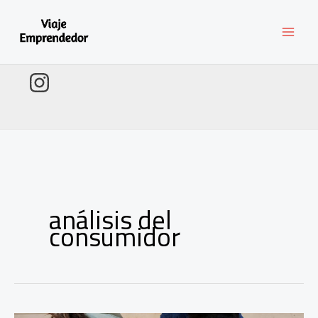
Ir
al
contenido
análisis del
consumidor