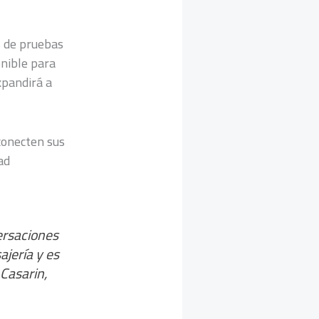
s de pruebas
onible para
xpandirá a
conecten sus
ad
ersaciones
jería y es
Casarin,