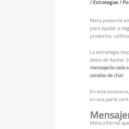
/
Estrategias
/ Po
Meta presentó e
para ayudar a neg
productos, califi
La estrategia res
datos de Kantar 2
mensajería cada 
canales de chat
.
En este escenario,
en una parte cent
Mensajer
Meta informó qu