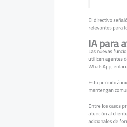
El directivo señal
relevantes para lo
IA para a
Las nuevas funci
utilicen agentes 
WhatsApp, enlaces
Esto permitirá ini
mantengan comunic
Entre los casos p
atención al client
adicionales de fo