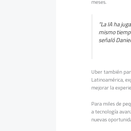
meses.
“La IA ha jug
mismo tiempo: 
señaló Daniel
Uber también part
Latinoamérica, exp
mejorar la experi
Para miles de pe
a tecnología avan
nuevas oportunida