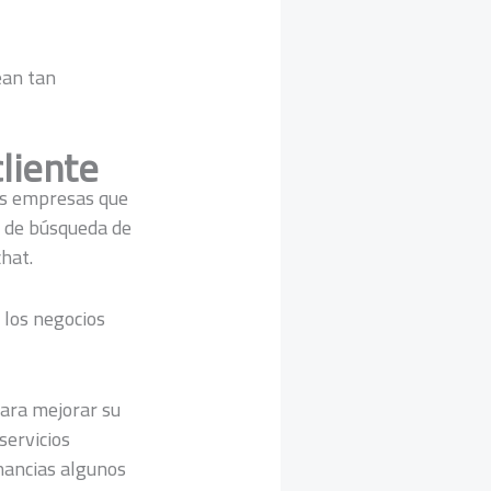
ean tan
cliente
as empresas que
a de búsqueda de
hat.
 los negocios
para mejorar su
servicios
anancias algunos