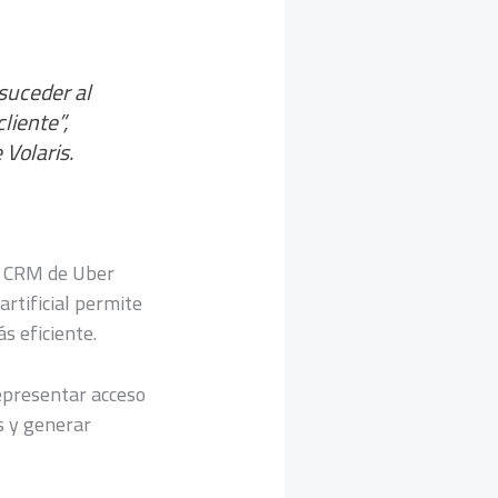
suceder al
liente”,
 Volaris.
de CRM de Uber
artificial permite
s eficiente.
epresentar acceso
s y generar