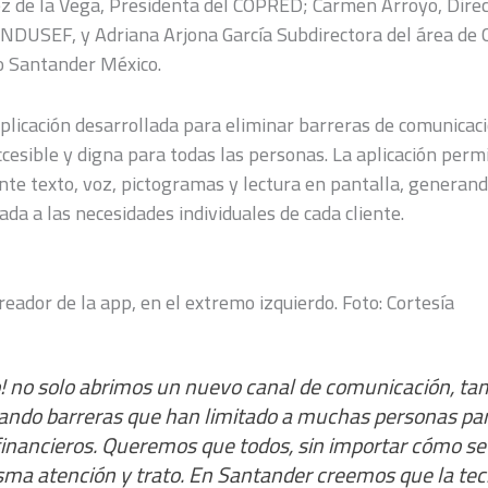
z de la Vega, Presidenta del COPRED; Carmen Arroyo, Direc
NDUSEF, y Adriana Arjona García Subdirectora del área de 
o Santander México.
aplicación desarrollada para eliminar barreras de comunicac
cesible y digna para todas las personas. La aplicación permi
te texto, voz, pictogramas y lectura en pantalla, generand
da a las necesidades individuales de cada cliente.
eador de la app, en el extremo izquierdo. Foto: Cortesía
o! no solo abrimos un nuevo canal de comunicación, ta
ando barreras que han limitado a muchas personas par
 financieros. Queremos que todos, sin importar cómo s
sma atención y trato. En Santander creemos que la te