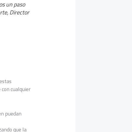
mos un paso
rte, Director
 estas
 con cualquier
den puedan
zando que la