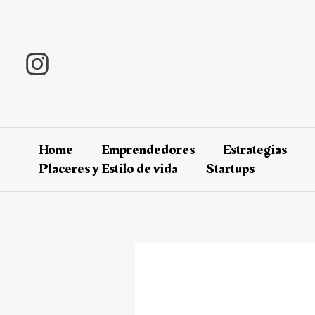
Ir
al
contenido
Home
Emprendedores
Estrategias
Placeres y Estilo de vida
Startups