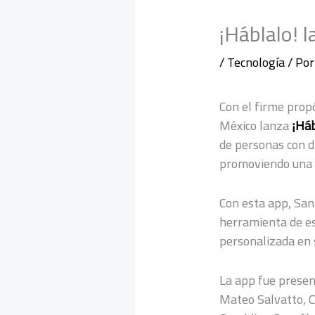
¡Háblalo! 
/
Tecnología
/ Po
Con el firme prop
México lanza
¡Háb
de personas con di
promoviendo una c
Con esta app, San
herramienta de es
personalizada en 
La app fue present
Mateo Salvatto, C