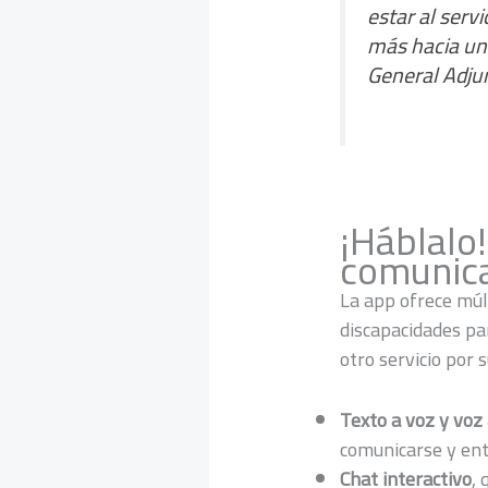
estar al serv
más hacia una
General Adjun
¡Háblalo!
comunic
La app ofrece múl
discapacidades pa
otro servicio por s
Texto a voz y voz 
comunicarse y ent
Chat interactivo
,