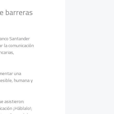
e barreras
 Banco Santander
ar la comunicación
ncarias,
ementar una
cesible, humana y
e asistieron:
cación ¡Háblalo!;