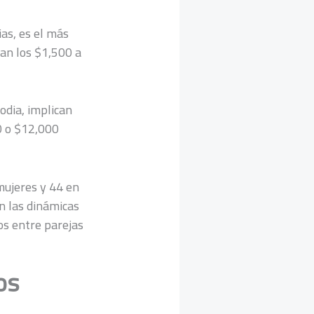
as, es el más
dan los $1,500 a
odia, implican
0 o $12,000
mujeres y 44 en
n las dinámicas
os entre parejas
os