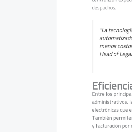
despachos.
“La tecnologí
automatizados
menos costos
Head of Lega
Eficienci
Entre los principa
administrativos, l
electrónicas que 
También permiten 
y facturación por 