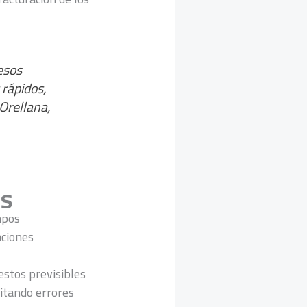
esos
rápidos,
Orellana,
os
mpos
aciones
estos previsibles
vitando errores