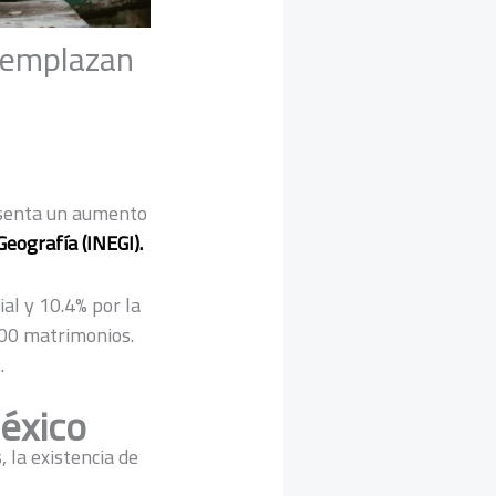
reemplazan
esenta un aumento
Geografía (INEGI).
ial y 10.4% por la
100 matrimonios.
.
éxico
, la existencia de