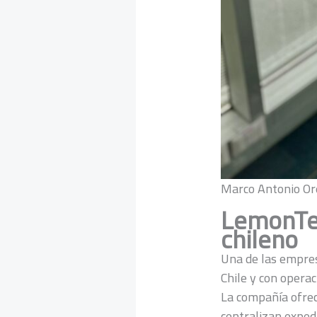
Marco Antonio Or
LemonTec
chileno
Una de las empres
Chile y con opera
La compañía ofrec
centralizan exped