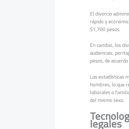
El divorcio admin
rápido y económic
$1,700 pesos.
En cambio, los div
audiencias, perit
pesos, de acuerdo
Las estadísticas 
hombres, lo que r
laborales o famil
del mismo sexo.
Tecnolog
legales