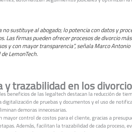
a no sustituye al abogado; lo potencia con datos y proc
. Las firmas pueden ofrecer procesos de divorcio más 
os y con mayor transparencia”, señala Marco Antonio 
l de LemonTech.
a y trazabilidad en los divorci
les beneficios de las legaltech destacan la reducción de tie
a digitalización de pruebas y documentos y el uso de notific
eliminan demoras innecesarias.
mayor control de costos para el cliente, gracias a presupu
etapas. Además, facilitan la trazabilidad de cada proceso, e