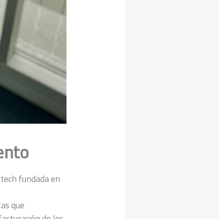
ento
ltech fundada en
tas que
facturación de los