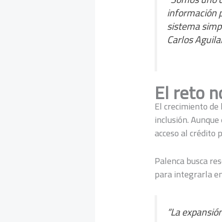
información pa
sistema simp
Carlos Aguila
El reto n
El crecimiento de
inclusión. Aunque
acceso al crédito
Palenca busca res
para integrarla en
“La expansió