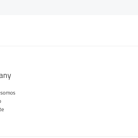
any
 somos
o
te