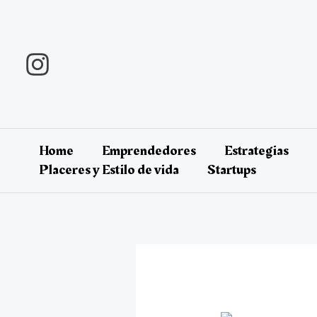
Ir
al
contenido
Home
Emprendedores
Estrategias
Placeres y Estilo de vida
Startups