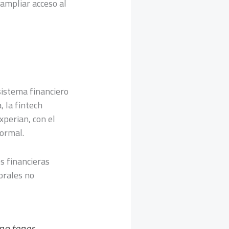
sistema financiero
, la fintech
xperian, con el
formal.
s financieras
orales no
 no tener