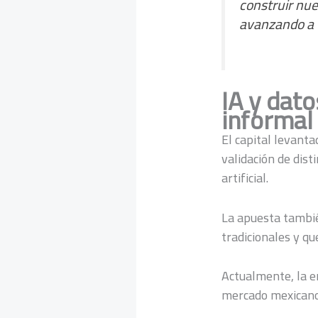
construir nue
avanzando a u
IA y dato
informal
El capital levant
validación de dist
artificial.
La apuesta tambi
tradicionales y q
Actualmente, la e
mercado mexicano