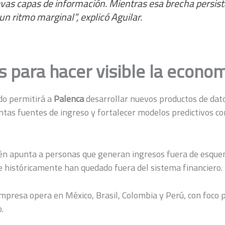
vas capas de información. Mientras esa brecha persis
n ritmo marginal”, explicó Aguilar.
s para hacer visible la econo
ado permitirá a
Palenca
desarrollar nuevos productos de dato
intas fuentes de ingreso y fortalecer modelos predictivos co
én apunta a personas que generan ingresos fuera de esque
ue históricamente han quedado fuera del sistema financiero.
mpresa opera en México, Brasil, Colombia y Perú, con foco p
.