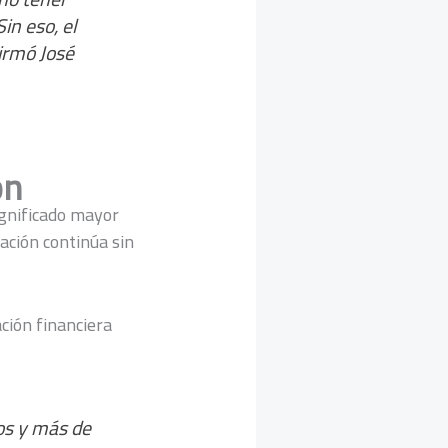
in eso, el
irmó José
ón
ignificado mayor
ación continúa sin
ción financiera
os y más de