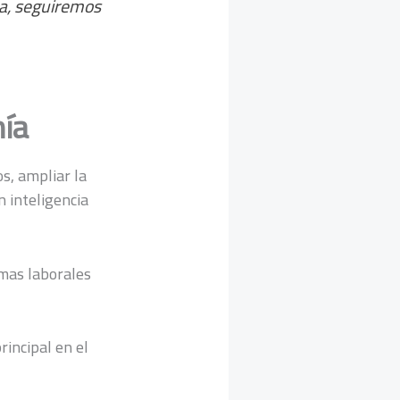
ta, seguiremos
mía
s, ampliar la
n inteligencia
mas laborales
rincipal en el