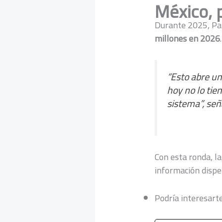
México, 
Durante 2025, Pa
millones en 2026
.
“Esto abre un
hoy no lo tie
sistema”, seña
Con esta ronda, la
información disper
Podría interesarte