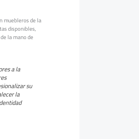
on muebleros de la
tas disponibles,
o de la mano de
res a la
res
esionalizar su
lecer la
identidad