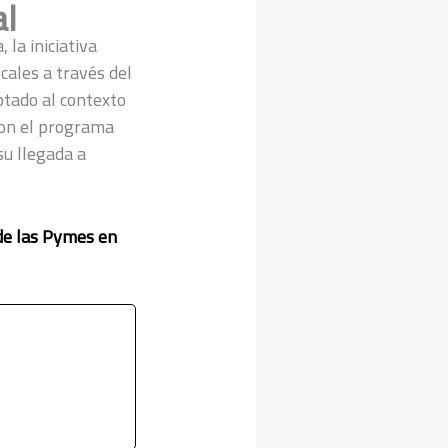
al
 la iniciativa
ales a través del
ptado al contexto
con el programa
su llegada a
 de las Pymes en