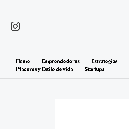
Ir
al
contenido
Home
Emprendedores
Estrategias
Placeres y Estilo de vida
Startups