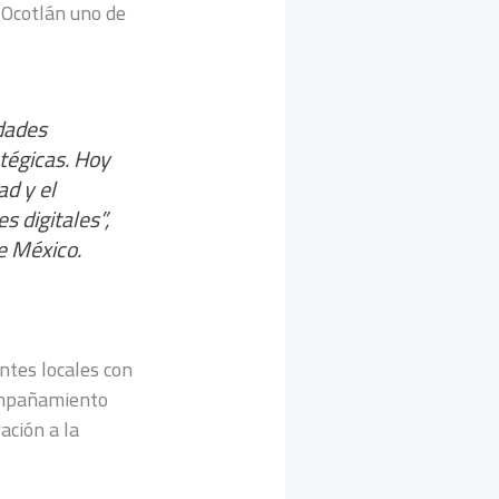
 Ocotlán uno de
dades
atégicas. Hoy
d y el
s digitales
”,
e México.
ntes locales con
compañamiento
ación a la