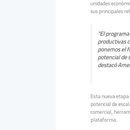
unidades económic
sus principales re
“
El programa
productivas c
ponemos el fo
potencial de 
destacó Amel
Esta nueva etapa d
potencial de esc
comercial, herrami
plataforma.