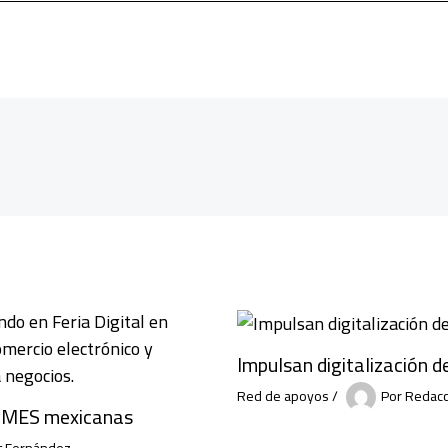
Impulsan digitalización d
Red de apoyos
/
Por
Redacc
 PyMES mexicanas
tt Fernández